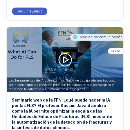
Seguir leyendo
about Comparison of radiology augmented vs asynch
Medios de comunicación
Hueso
Las herramientas de IA optimizan los flujos de trabajo administrativos,
permitiendo que los médicos prioricen los casos de alta complejidad y
refuercen la adherencia al tratamiento a largo plazo.
Seminario web de la FFN: ¿qué puede hacer la IA
por las FLS? El profesor Kassim Javaid analiza
cómo la IA permite optimizar la escala de las
Unidades de Enlace de Fracturas (FLS), mediante
la automatización de la detección de fracturas y
la síntesis de datos clínicos.