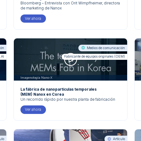
Bloomberg – Entrevista con Orit Wimpfheimer, directora
de marketing de Nanox
Ver ahora
ión
Medios de comunicación
.AI
Fabricante de equipos originales (OEM)
Imagenología Nano-X
La fábrica de nanopartículas temporales
(MEM) Nanox en Corea
Un recorrido rápido por nuestra planta de fabricación
de sistemas microelectromecánicos MEM en Corea,
que produce los componentes microelectrónicos
Ver ahora
Nanox que conforman nuestro tubo de rayos X digital.
ulo
Artículo