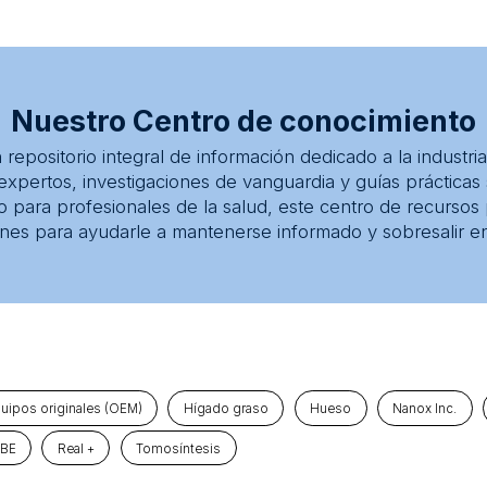
Nuestro Centro de conocimiento
repositorio integral de información dedicado a la industri
expertos, investigaciones de vanguardia y guías prácticas
 para profesionales de la salud, este centro de recursos 
ones para ayudarle a mantenerse informado y sobresalir 
quipos originales (OEM)
Hígado graso
Hueso
Nanox Inc.
UBE
Real +
Tomosíntesis