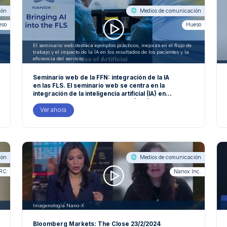
ión
Medios de comunicación
eso
Hueso
El seminario web destaca ejemplos prácticos, mejoras en el flujo de
trabajo y el impacto de la IA en los resultados de los pacientes y la
eficiencia del servicio.
Seminario web de la FFN: integración de la IA
en las FLS. El seminario web se centra en la
integración de la inteligencia artificial (IA) en
la Unidad de Enlace de Fracturas (FLS) en
Oxford.
Ver ahora
ión
Medios de comunicación
ARC
Nanox Inc.
Imagenología Nano-X
Bloomberg Markets: The Close 23/2/2024