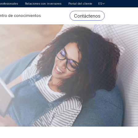
profesionales
Relaciones con inversores
Portal del cliente
ES
Hablemos
Contáctenos
ntro de conocimientos
* Nombre
* Apellido
Nombre de la organización o empresa
* Dirección de correo electrónico
* País
* Interesado en
* Segmento
Mensaje