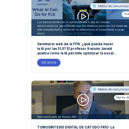
Medios de comunicac
Hu
Las herramientas de IA optimizan los flujos de trabajo
administrativos, permitiendo que los médicos prioricen los casos de
alta complejidad y refuercen la adherencia al tratamiento a largo
plazo.
Seminario web de la FFN: ¿qué puede hacer
la IA por las FLS? El profesor Kassim Javaid
analiza cómo la IA permite optimizar la escala
de las Unidades de Enlace de Fracturas
(FLS), mediante la automatización de la
Ver ahora
detección de fracturas y la síntesis de datos
clínicos.
Medios de comunicac
Nanox.
Seminario web de Nanox.ARC
TOMOSÍNTESIS DIGITAL DE CÁTODO FRÍO: La