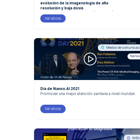
evolución de la imagenología de alta
resolución y baja dosis
TOMOSÍNTESIS DIGITAL DE CÁTODO FRÍO: La
evolución de la imagenología de alta resolución y baja
Ver ahora
dosis.
Por Gregory Kicska, Doctor en medicina, Doctorado,
Profesor Asociado de Imágenes Cardiotorácicas,
Universidad de Washington Administración de Salud
para Veteranos, Seattle
Medios de comunicac
Nanox
Visión de IA de Nanox
Día de Nanox.AI 2021
Promover una mejor atención sanitaria a nivel mundial.
Ver ahora
Artíc