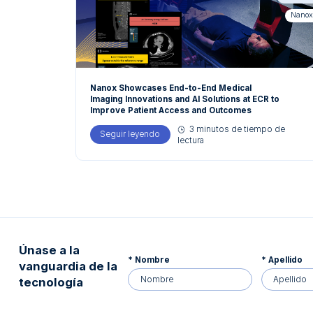
Nanox
Nanox Showcases End-to-End Medical
Imaging Innovations and AI Solutions at ECR to
Improve Patient Access and Outcomes
3 minutos de tiempo de
Seguir leyendo
about Nanox Showcases End-to-End Me
lectura
Únase a la
* Nombre
* Apellido
vanguardia de la
tecnología