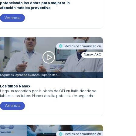
potenciando los datos para mejorar la
atención médica preventiva
El algoritmo Nanox.AI HealthCCSng identificó niveles
moderados a severos de calcio en la arteria coronaria
Ver ahora
en el 58 % de los pacientes.
Medios de comunicación
Nanox.ARC
Seguimos logrando avances importantes...
Los tubos Nanox
Haga un recorrido por la planta de CEI en Italia donde se
fabrican los tubos Nanox de alta potencia de segunda
generación.
Ver ahora
Medios de comunicación