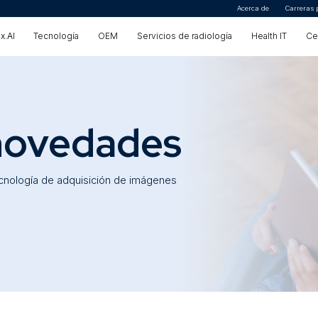
Acerca de
Carreras 
x.AI
Tecnología
OEM
Servicios de radiología
Health IT
Ce
del cliente
 novedades
ecnología de adquisición de imágenes