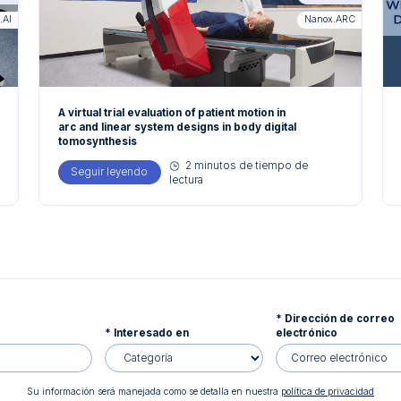
.AI
Nanox.ARC
A virtual trial evaluation of patient motion in
arc and linear system designs in body digital
tomosynthesis
2 minutos de tiempo de
dical Imaging Innovations and AI Solutions at ECR to Improve Patient Acces
Seguir leyendo
about A virtual trial evaluation of patient motion 
lectura
* Dirección de correo
* Interesado en
electrónico
Su información será manejada como se detalla en nuestra
política de privacidad