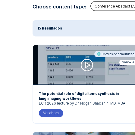
Choose content type:
Conference Abstract E
15 Resultados
Medios de comunicac
Nanox.
The potential role of digital tomosynthesis in
lung imaging workflows
ECR 2026 lecture by Dr. Nogah Shabshin, MD, MBA,
BSc, Musculoskeletal Radiologist and Medical Director,
ARC Division
Ver ahora