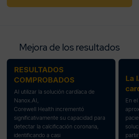
Mejora de los resultados
RESULTADOS
La 
COMPROBADOS
car
Al utilizar la solución cardíaca de
Nanox.AI,
En el
Corewell Health incrementó
apro
significativamente su capacidad para
pacie
detectar la calcificación coronaria,
soluc
identificando a casi
parti