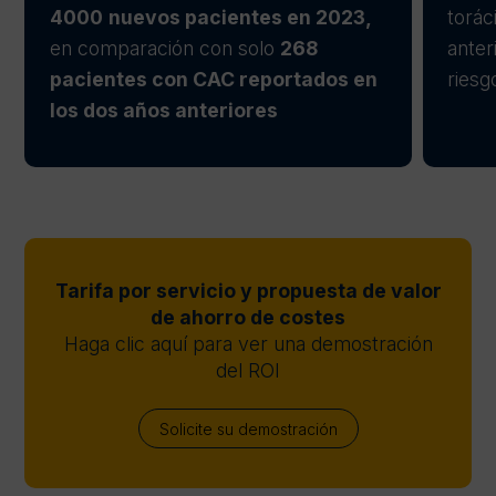
4000
nuevos pacientes en 2023,
torác
en comparación con solo
268
anter
pacientes con CAC reportados en
riesg
los dos años anteriores
Tarifa por servicio y propuesta de valor
de ahorro de costes
Haga clic aquí para ver una demostración
del ROI
Solicite su demostración