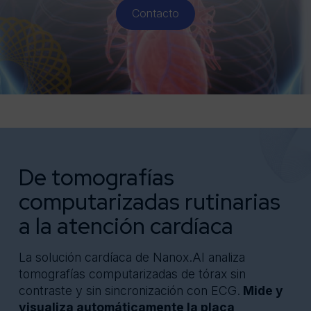
Contacto
* Segmento
Centro de conocimientos
Acerca de
Mensaje
De tomografías
computarizadas rutinarias
a la atención cardíaca
La solución cardíaca de Nanox.AI analiza
tomografías computarizadas de tórax sin
contraste y sin sincronización con ECG.
Mide y
visualiza automáticamente la placa