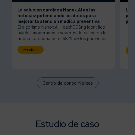
La solución cardíaca Nanox.AI en las
La e
noticias: potenciando los datos para
podr
mejorar la atención médica preventiva
para
El algoritmo Nanox.AI HealthCCSng identificó
niveles moderados a severos de calcio en la
arteria coronaria en el 58 % de los pacientes.
Ver ahora
Se
Centro de conocimientos
Estudio de caso