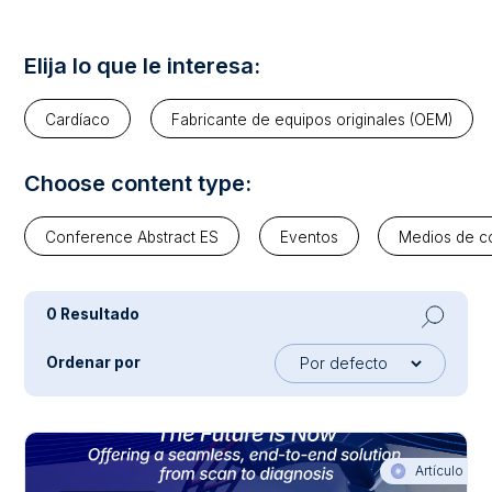
Elija lo que le interesa:
Cardíaco
Fabricante de equipos originales (OEM)
Choose content type:
Conference Abstract ES
Eventos
Medios de c
0 Resultado
Ordenar por
Artículo