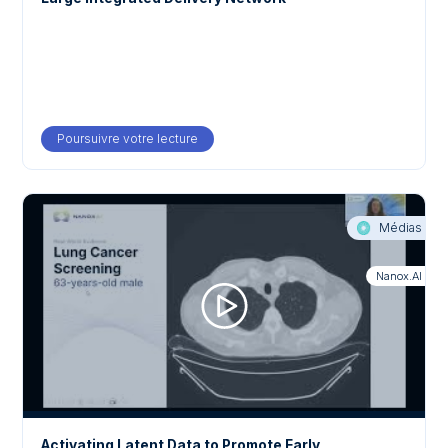
Poursuivre votre lecture
about Accelerating Statin Prescription Fol
Médias
Nanox.AI
Activating Latent Data to Promote Early