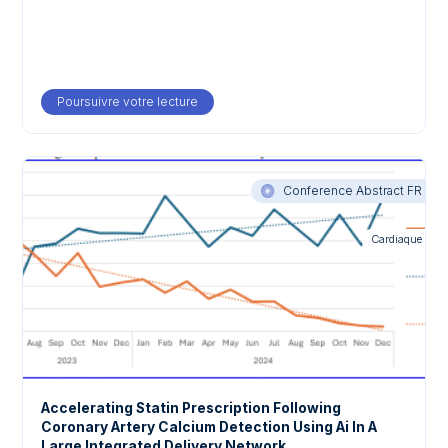
Poursuivre votre lecture
about Comparison of radiology augmented v
Conference Abstract FR
Cardiaque
Accelerating Statin Prescription Following
Coronary Artery Calcium Detection Using Ai In A
Large Integrated Delivery Network